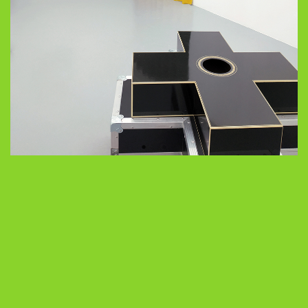
Marc GENEIX :
https://marcgeneix.wordpress.com/
Télécharger la feuille de salle
PRÉCÉDENT
SUIVANT
« ne pas attendre à ne
Get up with it – Liam
rien faire » – Denis Briand
Everett