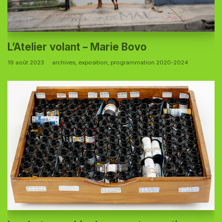
L’Atelier volant – Marie Bovo
19 août 2023
archives
,
exposition
,
programmation 2020-2024