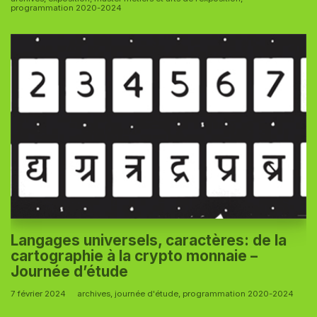
programmation 2020-2024
Langages universels, caractères: de la
cartographie à la crypto monnaie –
Journée d’étude
7 février 2024
archives
,
journée d'étude
,
programmation 2020-2024