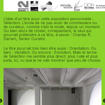
L’idée d’un titre pour cette exposition personnelle :
Sélection. L’envie de ne pas avoir de commissaire ou
de curateur, comme c’est la mode, depuis un moment.
Ou bien alors de choisir, ironiquement, le seul qui
pourrait prétendre à ce titre, à savoir : Charles R.
Darwin, Senior Curator.
Le titre pourrait très bien être aussi : Orientation. Ou
bien : Variation. Ou encore : Évolution. Mais le terme
de Sélection me semble plus direct, plus rude et plus
juste, ici, vu que je ne vais montrer que peu de choses.