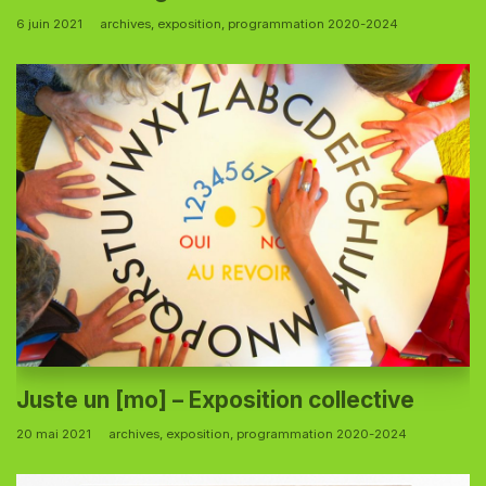
6 juin 2021
archives
,
exposition
,
programmation 2020-2024
Juste un [mo] – Exposition collective
20 mai 2021
archives
,
exposition
,
programmation 2020-2024